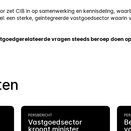
r zet CIB in op samenwerking en kennisdeling, waarbi
l: een sterke, geïntegreerde vastgoedsector waarin ve
vastgoedgerelateerde vragen steeds beroep doen op
ten
PERSBERICHT
PER
Vastgoedsector
B
kroont minister
v