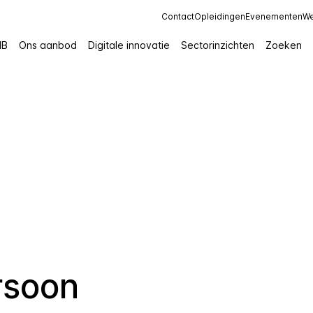
Contact
Opleidingen
Evenementen
We
IB
Ons aanbod
Digitale innovatie
Sectorinzichten
Zoeken
rsoon