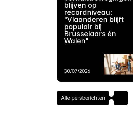
blijven op
recordniveau:
"Vlaanderen blijft
populair bij
Brusselaars én
Walen"
30/07/2026
Alle persberichten