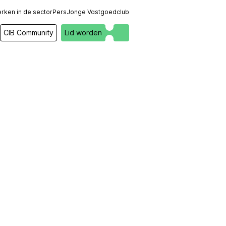
rken in de sector
Pers
Jonge Vastgoedclub
CIB Community
Lid worden